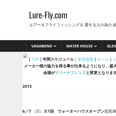
コ
ン
Lure-Fly.com
テ
ン
ルアー＆フライフィッシングを 愛する人の為の 
ツ
へ
ス
VAGABOND
WATER HOUSE
GLE
キ
ッ
｜
TOP
｜年間スケジュール
｜
参加資格
｜
ルール
｜
プ
メーカー様の協力を得る事が出来るようになり、盛大
会場が
マリーナフレンズ
と変更となりま
2015
6／7
（日）第
1回 ウォーターハウスオープン
琵琶