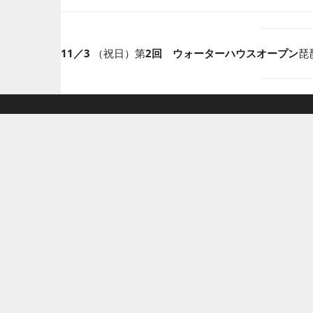
11／3
（祝日）第
2回 ウォーターハウスオープン
琵