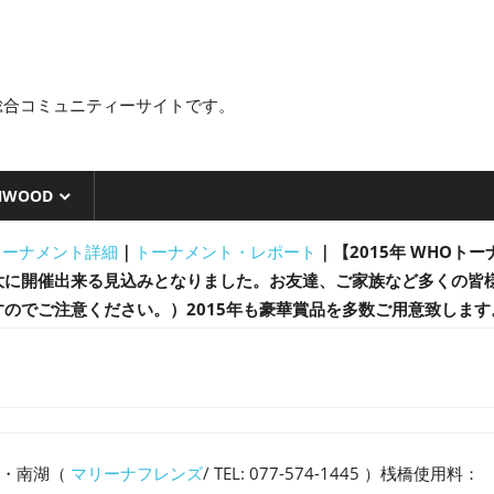
総合コミュニティーサイトです。
NWOOD
トーナメント詳細
｜
トーナメント・レポート
｜
【2015年 WHOト
に開催出来る見込みとなりました。お友達、ご家族など多くの皆様
すのでご注意ください。）2015年も豪華賞品を多数ご用意致しま
湖・南湖（
マリーナフレンズ
/ TEL: 077-574-1445 ）桟橋使用料