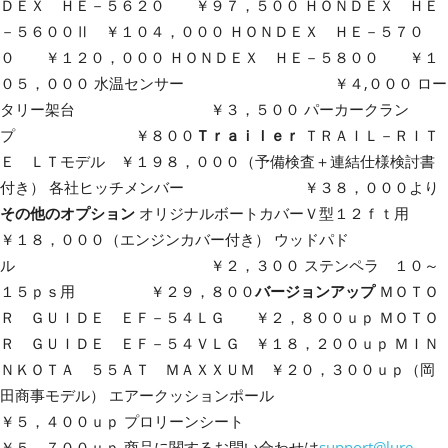
ＤＥＸ ＨＥ－５６２０ ￥９７，５００ ＨＯＮＤＥＸ ＨＥ
－５６００Ⅱ ￥１０４，０００ ＨＯＮＤＥＸ ＨＥ－５７０
０ ￥１２０，０００ ＨＯＮＤＥＸ ＨＥ－５８００ ￥１
０５，０００ 水温センサー ￥４,０００ ロー
タリー架台 ￥３，５００ パーカークラン
プ ￥８００
Ｔｒａｉｌｅｒ
ＴＲＡＩＬ－ＲＩＴ
Ｅ ＬＴモデル ￥１９８，０００（予備検査＋連結仕様検討書
付き） 各社ヒッチメンバー ￥３８，０００より
その他のオプション
オリジナルボートカバーＶ型１２ｆｔ用
￥１８，０００（エンジンカバー付き） ウッドパド
ル ￥２，３００ ステンペラ １０～
１５ｐｓ用 ￥２９，８００
バージョンアップ
ＭＯＴＯ
Ｒ ＧＵＩＤＥ ＥＦ－５４ＬＧ ￥２，８００ｕｐ ＭＯＴＯ
Ｒ ＧＵＩＤＥ ＥＦ－５４ＶＬＧ ￥１８，２００ｕｐ ＭＩＮ
ＮＫＯＴＡ ５５ＡＴ ＭＡＸＸＵＭ ￥２０，３００ｕｐ（岡
田商事モデル） エアークッションポール
￥５，４００ｕｐ プロリーンシート
￥５，７００ｕｐ 商品に関するお問い合わせは
support@lure-