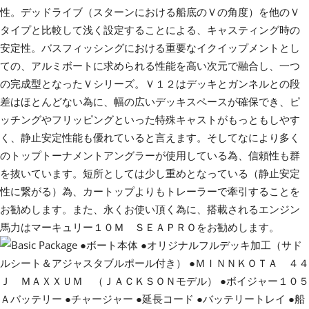
性。デッドライブ（スターンにおける船底のＶの角度）を他のＶ
タイプと比較して浅く設定することによる、キャスティング時の
安定性。バスフィッシングにおける重要なイクイップメントとし
ての、アルミボートに求められる性能を高い次元で融合し、一つ
の完成型となったＶシリーズ。Ｖ１２はデッキとガンネルとの段
差はほとんどない為に、幅の広いデッキスペースが確保でき、ピ
ッチングやフリッピングといった特殊キャストがもっともしやす
く、静止安定性能も優れていると言えます。そしてなにより多く
のトップトーナメントアングラーが使用している為、信頼性も群
を抜いています。短所としては少し重めとなっている（静止安定
性に繋がる）為、カートップよりもトレーラーで牽引することを
お勧めします。また、永くお使い頂く為に、搭載されるエンジン
馬力はマーキュリー１０Ｍ ＳＥＡＰＲＯをお勧めします。
●ボート本体 ●オリジナルフルデッキ加工（サド
ルシート＆アジャスタブルポール付き） ●ＭＩＮＮＫＯＴＡ ４４
Ｊ ＭＡＸＸＵＭ （ＪＡＣＫＳＯＮモデル） ●ボイジャー１０５
Ａバッテリー ●チャージャー ●延長コード ●バッテリートレイ ●船