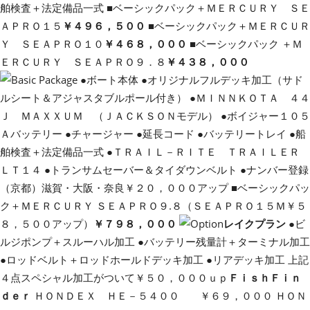
舶検査＋法定備品一式 ■ベーシックパック＋ＭＥＲＣＵＲＹ ＳＥ
ＡＰＲＯ１５
￥４９６，５００
■ベーシックパック＋ＭＥＲＣＵＲ
Ｙ ＳＥＡＰＲＯ１０
￥４６８，０００
■ベーシックパック ＋Ｍ
ＥＲＣＵＲＹ ＳＥＡＰＲＯ９．８
￥４３８，０００
●ボート本体 ●オリジナルフルデッキ加工（サド
ルシート＆アジャスタブルポール付き） ●ＭＩＮＮＫＯＴＡ ４４
Ｊ ＭＡＸＸＵＭ （ＪＡＣＫＳＯＮモデル） ●ボイジャー１０５
Ａバッテリー ●チャージャー ●延長コード ●バッテリートレイ ●船
舶検査＋法定備品一式 ●ＴＲＡＩＬ－ＲＩＴＥ ＴＲＡＩＬＥＲ
ＬＴ１４ ●トランサムセーバー＆タイダウンベルト ●ナンバー登録
（京都）滋賀・大阪・奈良￥２０，０００アップ ■ベーシックパッ
ク＋ＭＥＲＣＵＲＹ ＳＥＡＰＲＯ９.８（ＳＥＡＰＲＯ１５Ｍ￥５
８，５００アップ）
￥７９８，０００
レイクプラン
●ビ
ルジポンプ＋スルーハル加工 ●バッテリー残量計＋ターミナル加工
●ロッドベルト＋ロッドホールドデッキ加工 ●リアデッキ加工 上記
４点スペシャル加工がついて￥５０，０００ｕｐ
ＦｉｓｈＦｉｎ
ｄｅｒ
ＨＯＮＤＥＸ ＨＥ－５４００ ￥６９，０００ ＨＯＮ