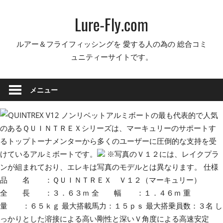
コ
Lure-Fly.com
ン
テ
ルアー＆フライフィッシングを 愛する人の為の 総合コミ
ン
ュニティーサイトです。
ツ
へ
ス
メニュー
キ
ッ
ノンリベットアルミボートの最も代表的で人気
プ
のあるＱＵＩＮＴＲＥＸシリーズは、マーキュリーのサポートす
るトップトーナメンターから多くのユーザーに圧倒的な支持を受
けているアルミボートです。
※写真のＶ１２には、レイクプラ
ンが組まれており、エレキは写真のモデルとは異なります。 仕様
品 名 ：ＱＵＩＮＴＲＥＸ Ｖ１２（マーキュリー）
全 長 ：３．６３ｍ 全 幅 ：１．４６ｍ 重
量 ：６５ｋｇ 最大搭載馬力：１５ｐｓ 最大搭乗員数：３名 し
っかりとした溶接による高い剛性と深いＶ角度による高速安定