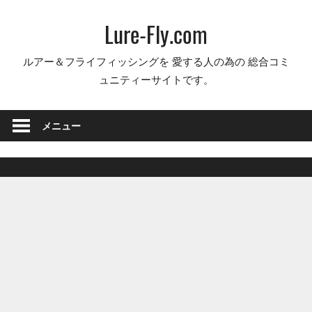
コ
Lure-Fly.com
ン
テ
ルアー＆フライフィッシングを 愛する人の為の 総合コミ
ン
ュニティーサイトです。
ツ
へ
ス
メニュー
キ
ッ
プ