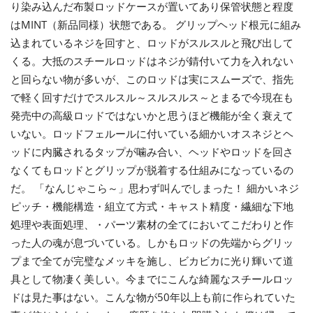
り染み込んだ布製ロッドケースが置いてあり保管状態と程度
はMINT（新品同様）状態である。 グリップヘッド根元に組み
込まれているネジを回すと、ロッドがスルスルと飛び出して
くる。大抵のスチールロッドはネジが錆付いて力を入れない
と回らない物が多いが、このロッドは実にスムーズで、指先
で軽く回すだけでスルスル～スルスルス～とまるで今現在も
発売中の高級ロッドではないかと思うほど機能が全く衰えて
いない。ロッドフェルールに付いている細かいオスネジとヘ
ッドに内臓されるタップが噛み合い、ヘッドやロッドを回さ
なくてもロッドとグリップが脱着する仕組みになっているの
だ。 「なんじゃこら～」思わず叫んでしまった！ 細かいネジ
ピッチ・機能構造・組立て方式・キャスト精度・繊細な下地
処理や表面処理、・パーツ素材の全てにおいてこだわりと作
った人の魂が息づいている。しかもロッドの先端からグリッ
プまで全てが完璧なメッキを施し、ビカビカに光り輝いて道
具として物凄く美しい。今までにこんな綺麗なスチールロッ
ドは見た事はない。こんな物が50年以上も前に作られていた