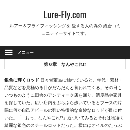
コ
Lure-Fly.com
ン
テ
ルアー＆フライフィッシングを 愛する人の為の 総合コミ
ン
ュニティーサイトです。
ツ
へ
ス
メニュー
キ
ッ
第６章 なんやこれ!?
プ
銀色に輝くロッド
日々骨董品に触れていると、年代・素材・
品質などを見極める目がだんだんと養われてくる。その日も
いつものように田舎のアンティーク店を回り、調度品や家具
を探していた。広い店内をぶらぶら歩いているとブースの片
隅に何か自己アピールの強い特徴的な奇妙なロッドが目に付
いた。「…おっ、なんやこれ!?」近づいてみるとそれは物凄く
綺麗な銀色のスチールロッドだった。横にはオイルのたっぷ