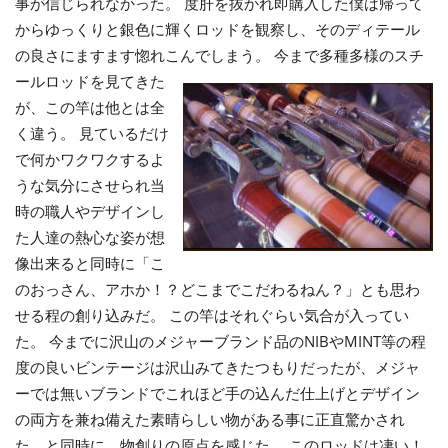
事が信じられなかった。 度肝を抜かれ即購入した僕は帰って
からゆっくりと銀色に輝くロッドを観察し、そのディテール
の良さにますます惚れこんでしまう。 今まで多種多様のスチ
ー
ルロッドを見てきた
が、この竿は他とは全
く違う。 見ているだけ
で何かワクワクするよ
うな気分にさせられ当
時の職人やデザインし
た人達の熱心な姿が想
像出来ると同時に「こ
のおっさん、アホか！？どこまでこだわるねん？」とも思わ
せる程の創り込みだ。 この竿はそれぐらい気合が入ってい
た。 今までに沢山のメジャーブランド品のNIBやMINT等の程
度の良いビンテージは沢山みてきたつもりだったが、メジャ
ーでは無いブランドでこれほど手の込んだ仕上げとデザイン
の両方を兼ね備えた素晴らしい物がある事に正直驚かされ
た、と同時に、物創りの原点を感じた。 このロッドは凄い！